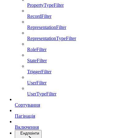
PropertyTypeFilter
RecordFilter
RepresentationFilter
RepresentationTypeFilter
RoleFilter
StateFilter
TriggerFilter
UserFilter
UserTypeFilter
Сортування
Пагінація
Включення
Ендпоінти