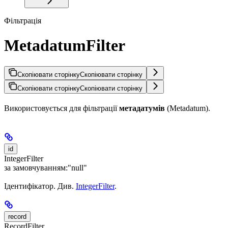
Фільтрація
MetadatumFilter
Скопіювати сторінку
Скопіювати сторінку
Скопіювати сторінку
Скопіювати сторінку
Використовується для фільтрації
метадатумів
(Metadatum).
id
IntegerFilter
за замовчуванням:
"null"
Ідентифікатор. Див.
IntegerFilter
.
record
RecordFilter