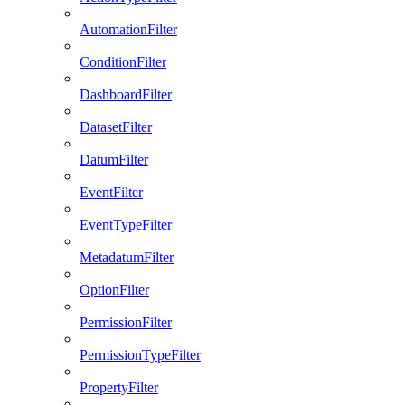
AutomationFilter
ConditionFilter
DashboardFilter
DatasetFilter
DatumFilter
EventFilter
EventTypeFilter
MetadatumFilter
OptionFilter
PermissionFilter
PermissionTypeFilter
PropertyFilter