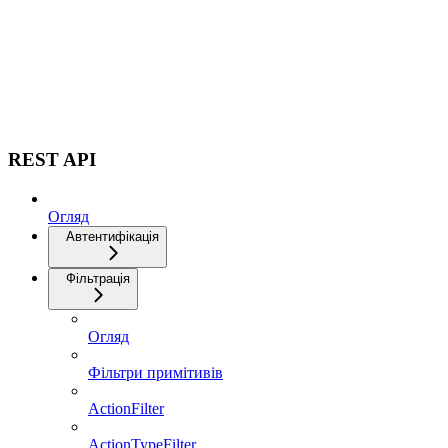
REST API
Огляд
Автентифікація
Фільтрація
Огляд
Фільтри примітивів
ActionFilter
ActionTypeFilter