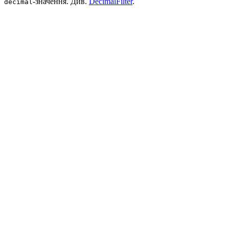
-значення. Див.
DecimalFilter
.
decimal