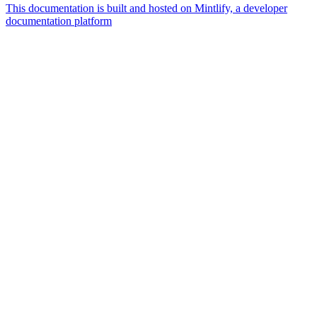
This documentation is built and hosted on Mintlify, a developer
documentation platform