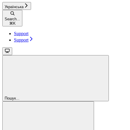
Українська
Search...
⌘
K
Support
Support
Пошук...