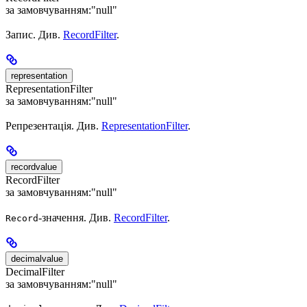
за замовчуванням:
"null"
Запис. Див.
RecordFilter
.
representation
RepresentationFilter
за замовчуванням:
"null"
Репрезентація. Див.
RepresentationFilter
.
recordvalue
RecordFilter
за замовчуванням:
"null"
-значення. Див.
RecordFilter
.
Record
decimalvalue
DecimalFilter
за замовчуванням:
"null"