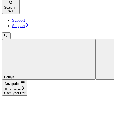
Search...
⌘
K
Support
Support
Пошук...
Navigation
Фільтрація
UserTypeFilter