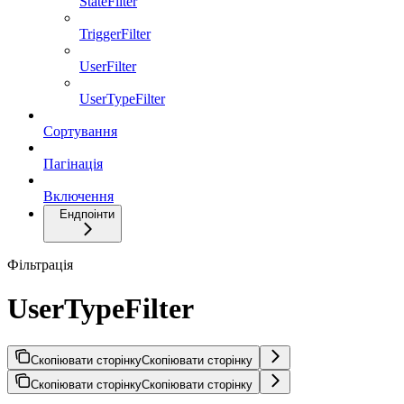
StateFilter
TriggerFilter
UserFilter
UserTypeFilter
Сортування
Пагінація
Включення
Ендпоінти
Фільтрація
UserTypeFilter
Скопіювати сторінку
Скопіювати сторінку
Скопіювати сторінку
Скопіювати сторінку