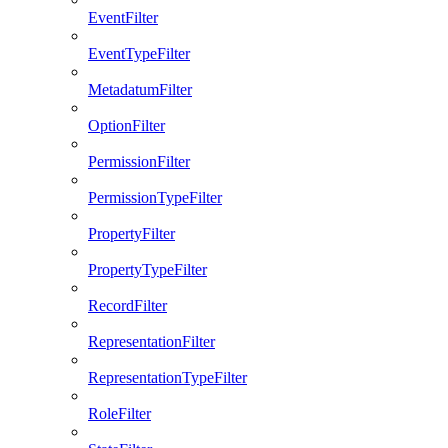
EventFilter
EventTypeFilter
MetadatumFilter
OptionFilter
PermissionFilter
PermissionTypeFilter
PropertyFilter
PropertyTypeFilter
RecordFilter
RepresentationFilter
RepresentationTypeFilter
RoleFilter