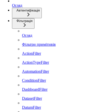
Огляд
Автентифікація
Фільтрація
Огляд
Фільтри примітивів
ActionFilter
ActionTypeFilter
AutomationFilter
ConditionFilter
DashboardFilter
DatasetFilter
DatumFilter