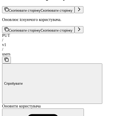
Скопіювати сторінку
Скопіювати сторінку
Оновлює існуючого користувача.
Скопіювати сторінку
Скопіювати сторінку
PUT
/
v1
/
users
Спробувати
Оновити користувача