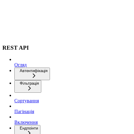
REST API
Огляд
Автентифікація
Фільтрація
Сортування
Пагінація
Включення
Ендпоінти