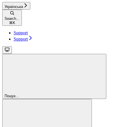
Українська
Search...
⌘
K
Support
Support
Пошук...