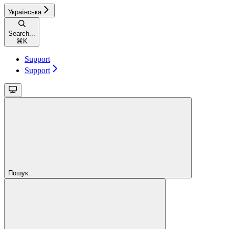
Українська
Search...
⌘
K
Support
Support
Пошук...