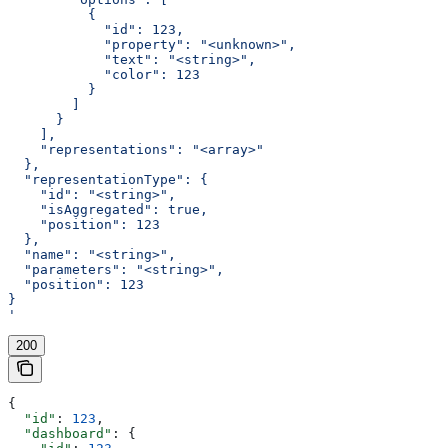
          {
            "id": 123,
            "property": "<unknown>",
            "text": "<string>",
            "color": 123
          }
        ]
      }
    ],
    "representations": "<array>"
  },
  "representationType": {
    "id": "<string>",
    "isAggregated": true,
    "position": 123
  },
  "name": "<string>",
  "parameters": "<string>",
  "position": 123
}
'
200
{
  "id"
: 
123
,
  "dashboard"
: {