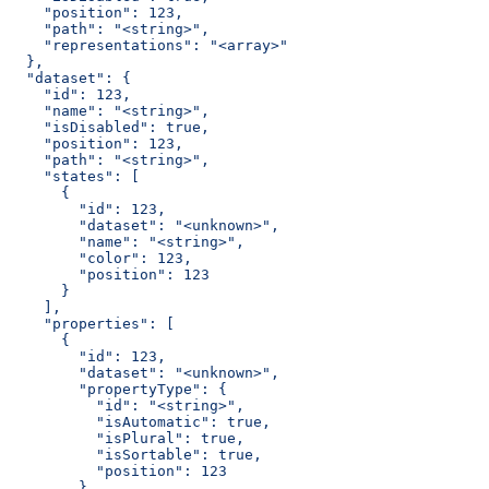
    "position": 123,
    "path": "<string>",
    "representations": "<array>"
  },
  "dataset": {
    "id": 123,
    "name": "<string>",
    "isDisabled": true,
    "position": 123,
    "path": "<string>",
    "states": [
      {
        "id": 123,
        "dataset": "<unknown>",
        "name": "<string>",
        "color": 123,
        "position": 123
      }
    ],
    "properties": [
      {
        "id": 123,
        "dataset": "<unknown>",
        "propertyType": {
          "id": "<string>",
          "isAutomatic": true,
          "isPlural": true,
          "isSortable": true,
          "position": 123
        },