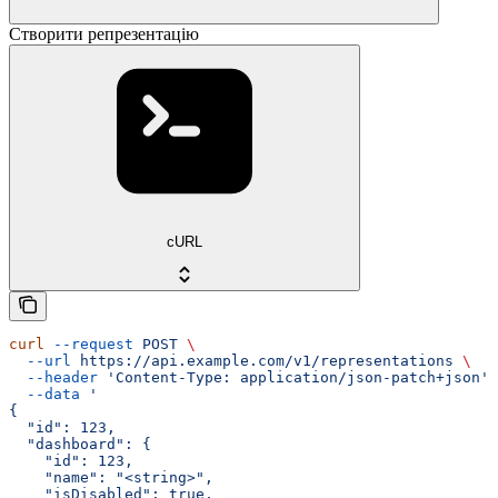
Створити репрезентацію
cURL
curl
 --request
 POST
 \
  --url
 https://api.example.com/v1/representations
 \
  --header
 'Content-Type: application/json-patch+json'
 
  --data
 '
{
  "id": 123,
  "dashboard": {
    "id": 123,
    "name": "<string>",
    "isDisabled": true,