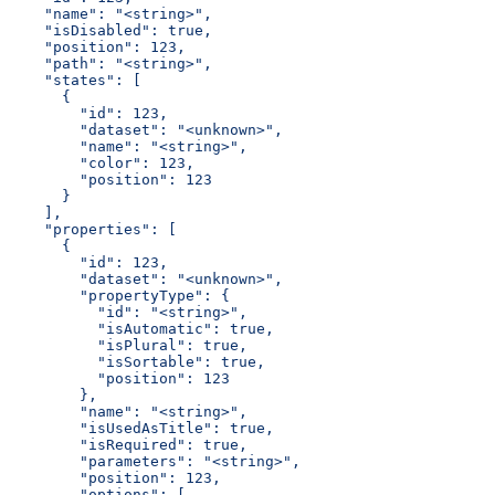
    "name": "<string>",
    "isDisabled": true,
    "position": 123,
    "path": "<string>",
    "states": [
      {
        "id": 123,
        "dataset": "<unknown>",
        "name": "<string>",
        "color": 123,
        "position": 123
      }
    ],
    "properties": [
      {
        "id": 123,
        "dataset": "<unknown>",
        "propertyType": {
          "id": "<string>",
          "isAutomatic": true,
          "isPlural": true,
          "isSortable": true,
          "position": 123
        },
        "name": "<string>",
        "isUsedAsTitle": true,
        "isRequired": true,
        "parameters": "<string>",
        "position": 123,
        "options": [