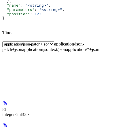
  },
  "name"
: 
"<string>"
,
  "parameters"
: 
"<string>"
,
  "position"
: 
123
}
Тіло
application/json-
patch+json
application/json
text/json
application/*+json
id
integer<int32>