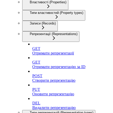
Властивості (Properties)
Типи властивостей (Property types)
Записи (Records)
Репрезентації (Representations)
GET
Отримати репрезентації
GET
Отримати репрезентацію за ID
POST
Створити репрезентацію
PUT
Оновити репрезентацію
DEL
Видалити репрезентацію
Типи репрезентацій (Representation types)