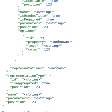
          "isSortable"
: 
true
,
          "position"
: 
123
        },
        "name"
: 
"<string>"
,
        "isUsedAsTitle"
: 
true
,
        "isRequired"
: 
true
,
        "parameters"
: 
"<string>"
,
        "position"
: 
123
,
        "options"
: [
          {
            "id"
: 
123
,
            "property"
: 
"<unknown>"
,
            "text"
: 
"<string>"
,
            "color"
: 
123
          }
        ]
      }
    ],
    "representations"
: 
"<array>"
  },
  "representationType"
: {
    "id"
: 
"<string>"
,
    "isAggregated"
: 
true
,
    "position"
: 
123
  },
  "name"
: 
"<string>"
,
  "parameters"
: 
"<string>"
,
  "position"
: 
123
}