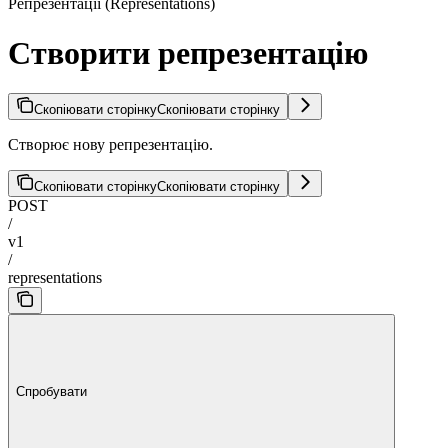
Репрезентації (Representations)
Створити репрезентацію
Скопіювати сторінку
Скопіювати сторінку
Створює нову репрезентацію.
Скопіювати сторінку
Скопіювати сторінку
POST
/
v1
/
representations
Спробувати