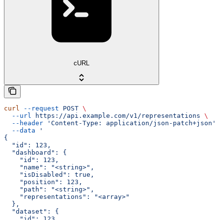
cURL
curl
 --request
 POST
 \
  --url
 https://api.example.com/v1/representations
 \
  --header
 'Content-Type: application/json-patch+json'
 
  --data
 '
{
  "id": 123,
  "dashboard": {
    "id": 123,
    "name": "<string>",
    "isDisabled": true,
    "position": 123,
    "path": "<string>",
    "representations": "<array>"
  },
  "dataset": {
    "id": 123,