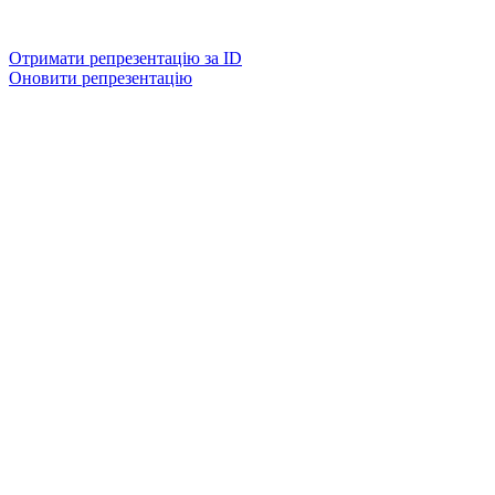
Отримати репрезентацію за ID
Оновити репрезентацію