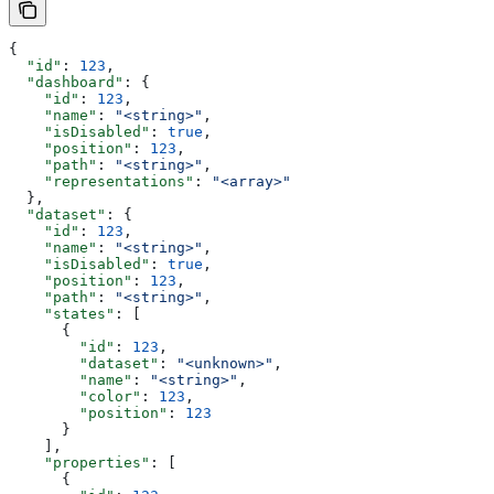
{
  "id"
: 
123
,
  "dashboard"
: {
    "id"
: 
123
,
    "name"
: 
"<string>"
,
    "isDisabled"
: 
true
,
    "position"
: 
123
,
    "path"
: 
"<string>"
,
    "representations"
: 
"<array>"
  },
  "dataset"
: {
    "id"
: 
123
,
    "name"
: 
"<string>"
,
    "isDisabled"
: 
true
,
    "position"
: 
123
,
    "path"
: 
"<string>"
,
    "states"
: [
      {
        "id"
: 
123
,
        "dataset"
: 
"<unknown>"
,
        "name"
: 
"<string>"
,
        "color"
: 
123
,
        "position"
: 
123
      }
    ],
    "properties"
: [
      {