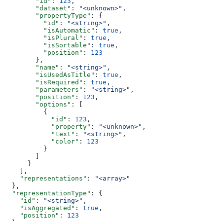
        "id"
: 
123
,
        "dataset"
: 
"<unknown>"
,
        "propertyType"
: {
          "id"
: 
"<string>"
,
          "isAutomatic"
: 
true
,
          "isPlural"
: 
true
,
          "isSortable"
: 
true
,
          "position"
: 
123
        },
        "name"
: 
"<string>"
,
        "isUsedAsTitle"
: 
true
,
        "isRequired"
: 
true
,
        "parameters"
: 
"<string>"
,
        "position"
: 
123
,
        "options"
: [
          {
            "id"
: 
123
,
            "property"
: 
"<unknown>"
,
            "text"
: 
"<string>"
,
            "color"
: 
123
          }
        ]
      }
    ],
    "representations"
: 
"<array>"
  },
  "representationType"
: {
    "id"
: 
"<string>"
,
    "isAggregated"
: 
true
,
    "position"
: 
123