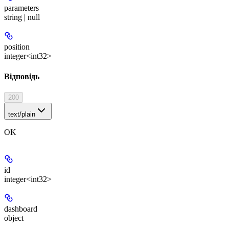
parameters
string | null
position
integer<int32>
Відповідь
200
text/plain
OK
id
integer<int32>
dashboard
object