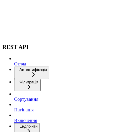
REST API
Огляд
Автентифікація
Фільтрація
Сортування
Пагінація
Включення
Ендпоінти