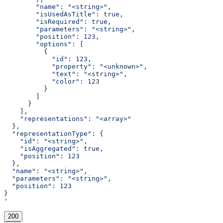
        "name": "<string>",
        "isUsedAsTitle": true,
        "isRequired": true,
        "parameters": "<string>",
        "position": 123,
        "options": [
          {
            "id": 123,
            "property": "<unknown>",
            "text": "<string>",
            "color": 123
          }
        ]
      }
    ],
    "representations": "<array>"
  },
  "representationType": {
    "id": "<string>",
    "isAggregated": true,
    "position": 123
  },
  "name": "<string>",
  "parameters": "<string>",
  "position": 123
}
'
200