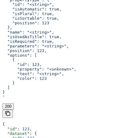
    "id": "<string>",
    "isAutomatic": true,
    "isPlural": true,
    "isSortable": true,
    "position": 123
  },
  "name": "<string>",
  "isUsedAsTitle": true,
  "isRequired": true,
  "parameters": "<string>",
  "position": 123,
  "options": [
    {
      "id": 123,
      "property": "<unknown>",
      "text": "<string>",
      "color": 123
    }
  ]
}
'
200
{
  "id"
: 
123
,
  "dataset"
: {