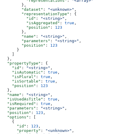
          "representations"
: 
"<array>"
        },
        "dataset"
: 
"<unknown>"
,
        "representationType"
: {
          "id"
: 
"<string>"
,
          "isAggregated"
: 
true
,
          "position"
: 
123
        },
        "name"
: 
"<string>"
,
        "parameters"
: 
"<string>"
,
        "position"
: 
123
      }
    ]
  },
  "propertyType"
: {
    "id"
: 
"<string>"
,
    "isAutomatic"
: 
true
,
    "isPlural"
: 
true
,
    "isSortable"
: 
true
,
    "position"
: 
123
  },
  "name"
: 
"<string>"
,
  "isUsedAsTitle"
: 
true
,
  "isRequired"
: 
true
,
  "parameters"
: 
"<string>"
,
  "position"
: 
123
,
  "options"
: [
    {
      "id"
: 
123
,
      "property"
: 
"<unknown>"
,