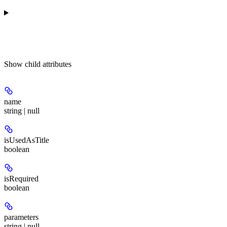
Show
child attributes
name
string | null
isUsedAsTitle
boolean
isRequired
boolean
parameters
string | null