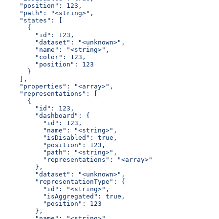
    "position": 123,
    "path": "<string>",
    "states": [
      {
        "id": 123,
        "dataset": "<unknown>",
        "name": "<string>",
        "color": 123,
        "position": 123
      }
    ],
    "properties": "<array>",
    "representations": [
      {
        "id": 123,
        "dashboard": {
          "id": 123,
          "name": "<string>",
          "isDisabled": true,
          "position": 123,
          "path": "<string>",
          "representations": "<array>"
        },
        "dataset": "<unknown>",
        "representationType": {
          "id": "<string>",
          "isAggregated": true,
          "position": 123
        },
        "name": "<string>",