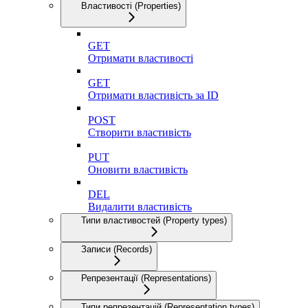
Властивості (Properties)
GET
Отримати властивості
GET
Отримати властивість за ID
POST
Створити властивість
PUT
Оновити властивість
DEL
Видалити властивість
Типи властивостей (Property types)
Записи (Records)
Репрезентації (Representations)
Типи репрезентацій (Representation types)