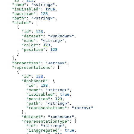
    "id"
: 
123
,
    "name"
: 
"<string>"
,
    "isDisabled"
: 
true
,
    "position"
: 
123
,
    "path"
: 
"<string>"
,
    "states"
: [
      {
        "id"
: 
123
,
        "dataset"
: 
"<unknown>"
,
        "name"
: 
"<string>"
,
        "color"
: 
123
,
        "position"
: 
123
      }
    ],
    "properties"
: 
"<array>"
,
    "representations"
: [
      {
        "id"
: 
123
,
        "dashboard"
: {
          "id"
: 
123
,
          "name"
: 
"<string>"
,
          "isDisabled"
: 
true
,
          "position"
: 
123
,
          "path"
: 
"<string>"
,
          "representations"
: 
"<array>"
        },
        "dataset"
: 
"<unknown>"
,
        "representationType"
: {
          "id"
: 
"<string>"
,
          "isAggregated"
: 
true
,