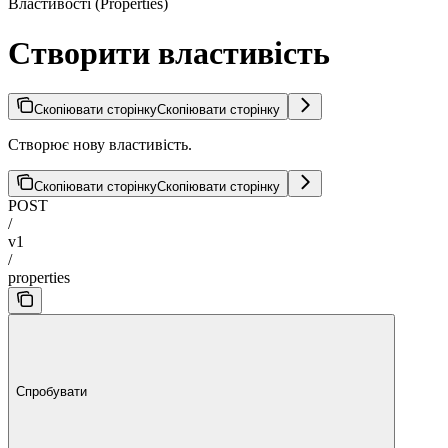
Властивості (Properties)
Створити властивість
Скопіювати сторінку
Скопіювати сторінку
Створює нову властивість.
Скопіювати сторінку
Скопіювати сторінку
POST
/
v1
/
properties
Спробувати