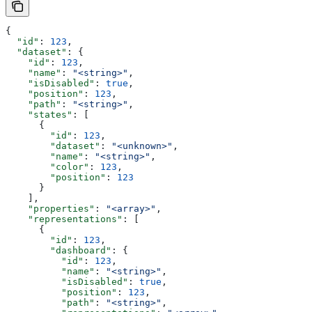
{
  "id"
: 
123
,
  "dataset"
: {
    "id"
: 
123
,
    "name"
: 
"<string>"
,
    "isDisabled"
: 
true
,
    "position"
: 
123
,
    "path"
: 
"<string>"
,
    "states"
: [
      {
        "id"
: 
123
,
        "dataset"
: 
"<unknown>"
,
        "name"
: 
"<string>"
,
        "color"
: 
123
,
        "position"
: 
123
      }
    ],
    "properties"
: 
"<array>"
,
    "representations"
: [
      {
        "id"
: 
123
,
        "dashboard"
: {
          "id"
: 
123
,
          "name"
: 
"<string>"
,
          "isDisabled"
: 
true
,
          "position"
: 
123
,
          "path"
: 
"<string>"
,