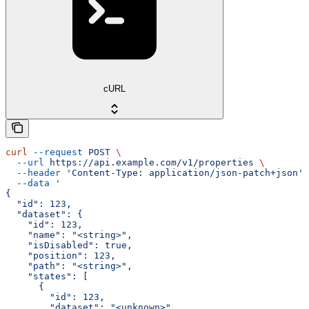
cURL
curl
 --request
 POST
 \
  --url
 https://api.example.com/v1/properties
 \
  --header
 'Content-Type: application/json-patch+json'
 
  --data
 '
{
  "id": 123,
  "dataset": {
    "id": 123,
    "name": "<string>",
    "isDisabled": true,
    "position": 123,
    "path": "<string>",
    "states": [
      {
        "id": 123,
        "dataset": "<unknown>",