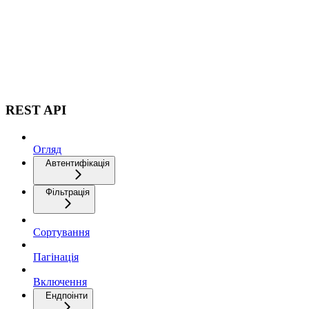
REST API
Огляд
Автентифікація
Фільтрація
Сортування
Пагінація
Включення
Ендпоінти