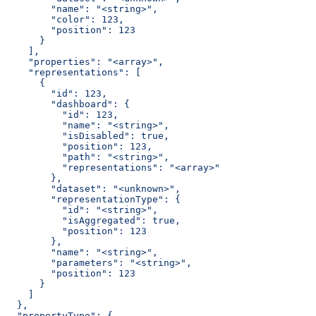
        "name": "<string>",
        "color": 123,
        "position": 123
      }
    ],
    "properties": "<array>",
    "representations": [
      {
        "id": 123,
        "dashboard": {
          "id": 123,
          "name": "<string>",
          "isDisabled": true,
          "position": 123,
          "path": "<string>",
          "representations": "<array>"
        },
        "dataset": "<unknown>",
        "representationType": {
          "id": "<string>",
          "isAggregated": true,
          "position": 123
        },
        "name": "<string>",
        "parameters": "<string>",
        "position": 123
      }
    ]
  },
  "propertyType": {