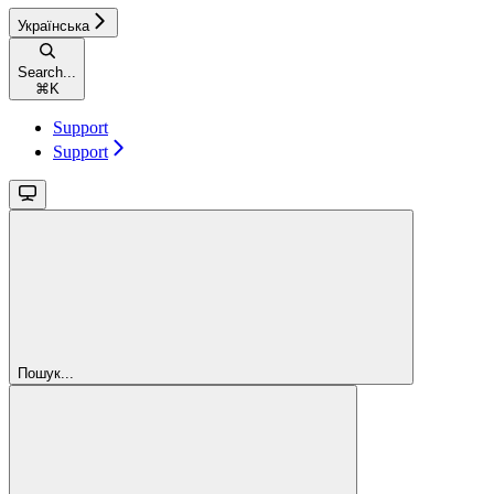
Українська
Search...
⌘
K
Support
Support
Пошук...