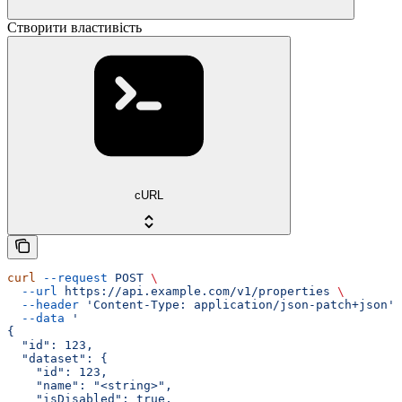
Створити властивість
cURL
curl
 --request
 POST
 \
  --url
 https://api.example.com/v1/properties
 \
  --header
 'Content-Type: application/json-patch+json'
 
  --data
 '
{
  "id": 123,
  "dataset": {
    "id": 123,
    "name": "<string>",
    "isDisabled": true,