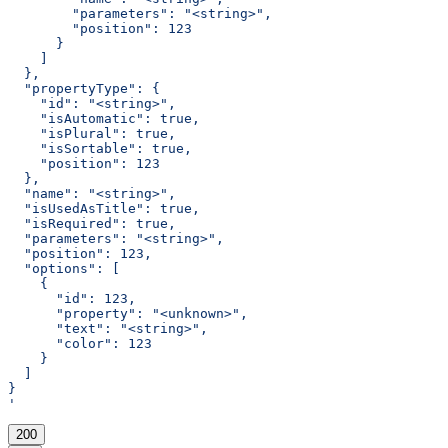
        "parameters": "<string>",
        "position": 123
      }
    ]
  },
  "propertyType": {
    "id": "<string>",
    "isAutomatic": true,
    "isPlural": true,
    "isSortable": true,
    "position": 123
  },
  "name": "<string>",
  "isUsedAsTitle": true,
  "isRequired": true,
  "parameters": "<string>",
  "position": 123,
  "options": [
    {
      "id": 123,
      "property": "<unknown>",
      "text": "<string>",
      "color": 123
    }
  ]
}
'
200