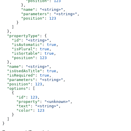
          "position"
: 
123
        },
        "name"
: 
"<string>"
,
        "parameters"
: 
"<string>"
,
        "position"
: 
123
      }
    ]
  },
  "propertyType"
: {
    "id"
: 
"<string>"
,
    "isAutomatic"
: 
true
,
    "isPlural"
: 
true
,
    "isSortable"
: 
true
,
    "position"
: 
123
  },
  "name"
: 
"<string>"
,
  "isUsedAsTitle"
: 
true
,
  "isRequired"
: 
true
,
  "parameters"
: 
"<string>"
,
  "position"
: 
123
,
  "options"
: [
    {
      "id"
: 
123
,
      "property"
: 
"<unknown>"
,
      "text"
: 
"<string>"
,
      "color"
: 
123
    }
  ]
}