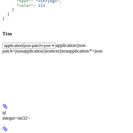
      "text"
: 
"<string>"
,
      "color"
: 
123
    }
  ]
}
Тіло
application/json-
patch+json
application/json
text/json
application/*+json
id
integer<int32>