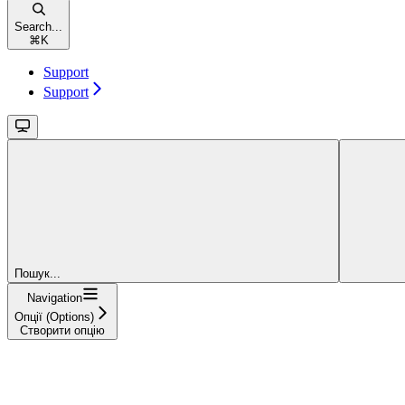
Search...
⌘
K
Support
Support
Пошук...
Navigation
Опції (Options)
Створити опцію