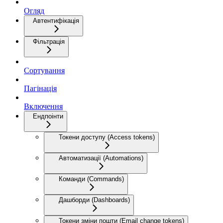
Огляд
Автентифікація
Фільтрація
Сортування
Пагінація
Включення
Ендпоінти
Токени доступу (Access tokens)
Автоматизації (Automations)
Команди (Commands)
Дашборди (Dashboards)
Токени зміни пошти (Email change tokens)