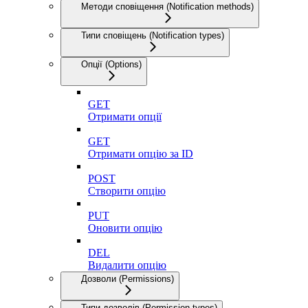
Методи сповіщення (Notification methods)
Типи сповіщень (Notification types)
Опції (Options)
GET
Отримати опції
GET
Отримати опцію за ID
POST
Створити опцію
PUT
Оновити опцію
DEL
Видалити опцію
Дозволи (Permissions)
Типи дозволів (Permission types)