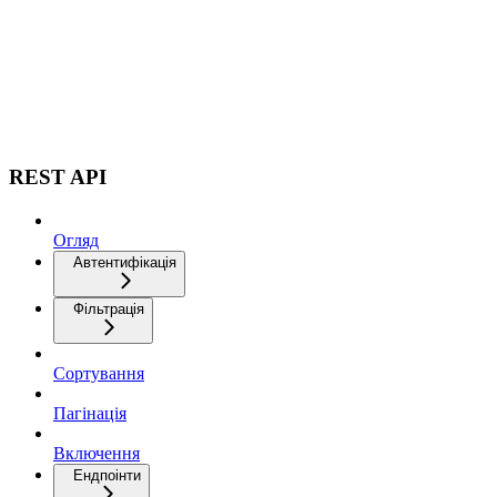
REST API
Огляд
Автентифікація
Фільтрація
Сортування
Пагінація
Включення
Ендпоінти