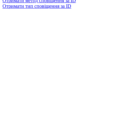
Отримати метод сповіщення за ID
Отримати тип сповіщення за ID