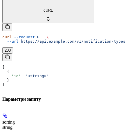
cURL
curl
 --request
 GET
 \
  --url
 https://api.example.com/v1/notification-types
200
[
  {
    "id"
: 
"<string>"
  }
]
Параметри запиту
sorting
string