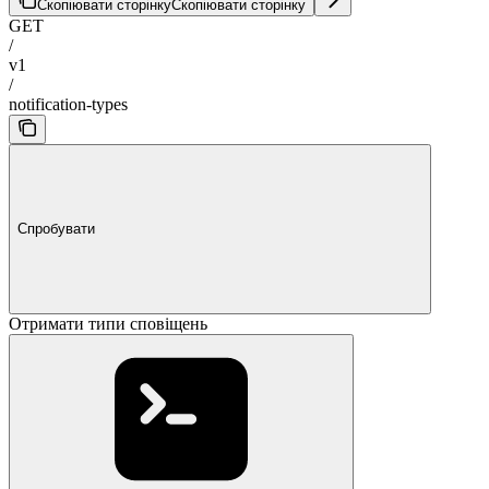
Скопіювати сторінку
Скопіювати сторінку
GET
/
v1
/
notification-types
Спробувати
Отримати типи сповіщень