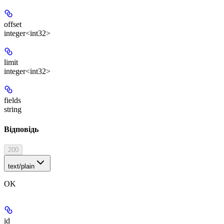
offset
integer<int32>
limit
integer<int32>
fields
string
Відповідь
200
text/plain
OK
id