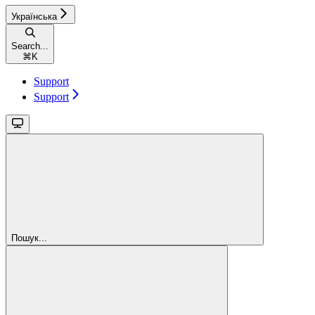
Українська
Search...
⌘
K
Support
Support
Пошук...