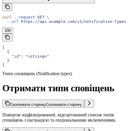
curl
 --request
 GET
 \
  --url
 https://api.example.com/v1/notification-types
200
[
  {
    "id"
: 
"<string>"
  }
]
Типи сповіщень (Notification types)
Отримати типи сповіщень
Скопіювати сторінку
Скопіювати сторінку
Повертає відфільтрований, відсортований список типів
сповіщень з пагінацією та опціональними включеннями.