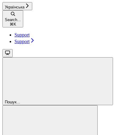
Українська
Search...
⌘
K
Support
Support
Пошук...