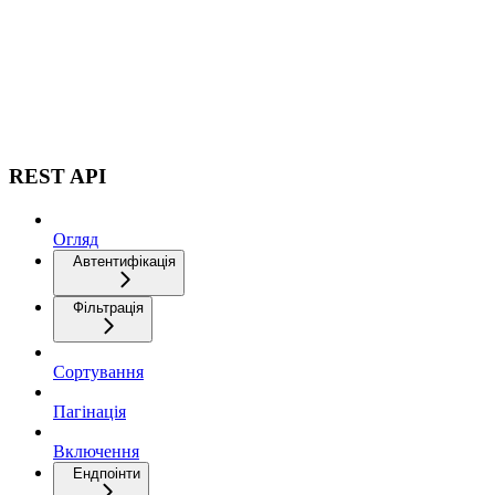
REST API
Огляд
Автентифікація
Фільтрація
Сортування
Пагінація
Включення
Ендпоінти