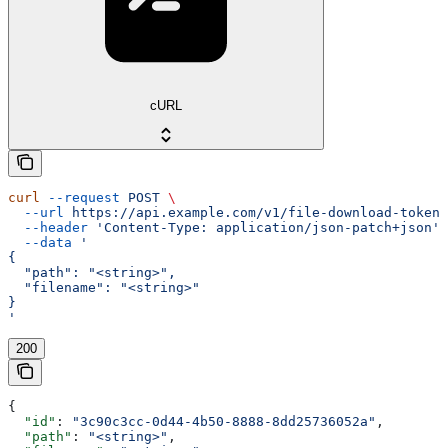
cURL
curl
 --request
 POST
 \
  --url
 https://api.example.com/v1/file-download-tokens
  --header
 'Content-Type: application/json-patch+json'
 
  --data
 '
{
  "path": "<string>",
  "filename": "<string>"
}
'
200
{
  "id"
: 
"3c90c3cc-0d44-4b50-8888-8dd25736052a"
,
  "path"
: 
"<string>"
,