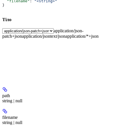
  "filename"
: 
"<string>"
}
Тіло
application/json-
patch+json
application/json
text/json
application/*+json
path
string | null
filename
string | null