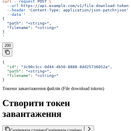
curl
 --request
 POST
 \
  --url
 https://api.example.com/v1/file-download-tokens
  --header
 'Content-Type: application/json-patch+json'
 
  --data
 '
{
  "path": "<string>",
  "filename": "<string>"
}
'
200
{
  "id"
: 
"3c90c3cc-0d44-4b50-8888-8dd25736052a"
,
  "path"
: 
"<string>"
,
  "filename"
: 
"<string>"
}
Токени завантаження файлів (File download tokens)
Створити токен
завантаження
Скопіювати сторінку
Скопіювати сторінку