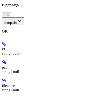
Відповідь
200
text/plain
OK
id
string<uuid>
path
string | null
filename
string | null