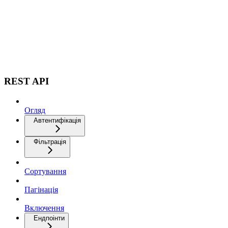
REST API
Огляд
Автентифікація
Фільтрація
Сортування
Пагінація
Включення
Ендпоінти