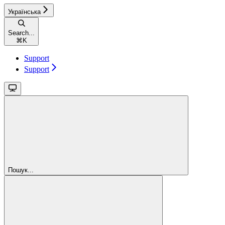
Українська
Search...
⌘
K
Support
Support
Пошук...