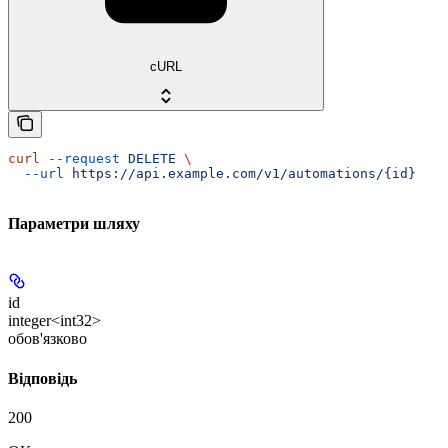
cURL
curl
 --request
 DELETE
 \
  --url
 https://api.example.com/v1/automations/{id}
Параметри шляху
id
integer<int32>
обов'язково
Відповідь
200